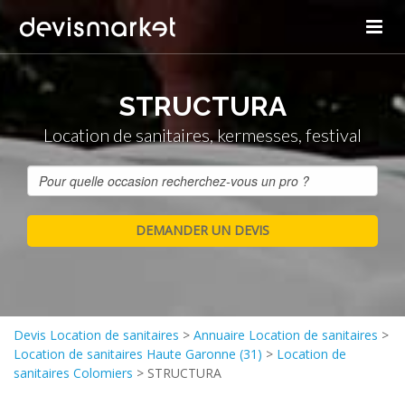
STRUCTURA
Location de sanitaires, kermesses, festival
Devis Location de sanitaires
>
Annuaire Location de sanitaires
>
Location de sanitaires Haute Garonne (31)
>
Location de
sanitaires Colomiers
>
STRUCTURA