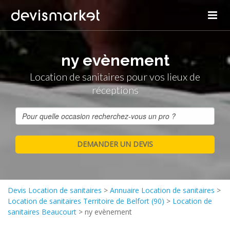
ny evènement
Location de sanitaires pour vos lieux de
réceptions
Devis Location de sanitaires
>
Annuaire Location de sanitaires
>
Location de sanitaires Territoire de Belfort (90)
>
Location de
sanitaires Beaucourt
>
ny evènement