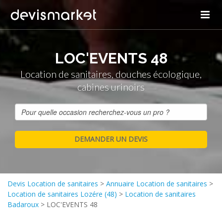
LOC'EVENTS 48
Location de sanitaires, douches écologique,
cabines urinoirs
Devis Location de sanitaires
>
Annuaire Location de sanitaires
>
Location de sanitaires Lozére (48)
>
Location de sanitaires
Badaroux
>
LOC'EVENTS 48