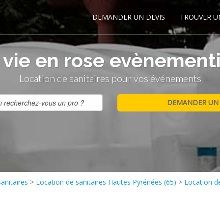
DEMANDER UN DEVIS
TROUVER U
a vie en rose evènementi
Location de sanitaires pour vos événements
anitaires
>
Location de sanitaires Hautes Pyrénées (65)
>
Location d