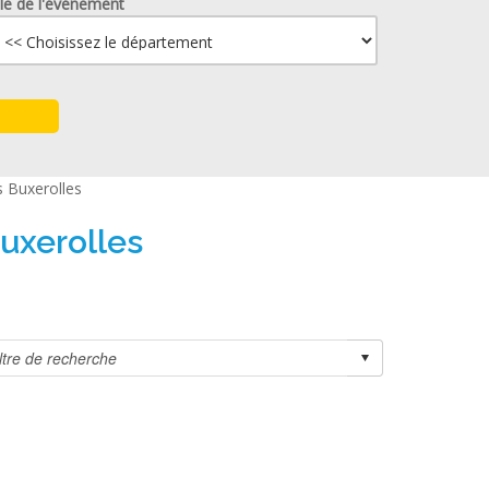
lle de l'événement
s Buxerolles
Buxerolles