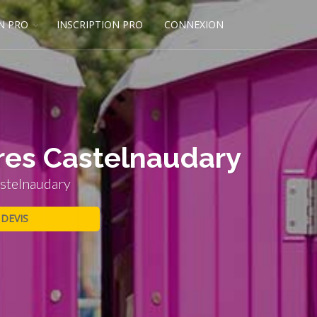
N PRO
INSCRIPTION PRO
CONNEXION
ires Castelnaudary
astelnaudary